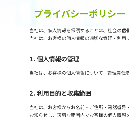
コ
ナ
ン
ビ
プライバシーポリシー
テ
ゲ
ン
ー
当社は、個人情報を保護することは、社会の信
ツ
シ
へ
ョ
当社は、お客様の個人情報の適切な管理・利用
ス
ン
キ
に
1. 個人情報の管理
ッ
移
プ
動
当社は、お客様の個人情報について、管理責任
2. 利用目的と収集範囲
当社は、お客様からお名前・ご住所・電話番号
お知らせし、適切な範囲内でお客様の個人情報