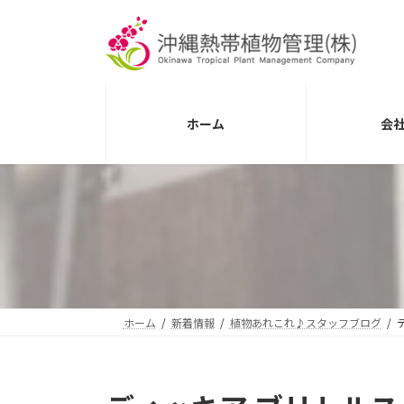
コ
ナ
ン
ビ
テ
ゲ
ン
ー
ツ
シ
へ
ョ
ホーム
会
ス
ン
キ
に
ッ
移
プ
動
ホーム
新着情報
植物あれこれ♪スタッフブログ
デ