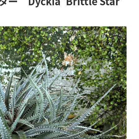
yckia 'Brittle Star'