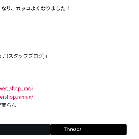
くなり、カッコよくなりました！
♪(スタッフブログ)」
！
wer_shop_ran2
ershop.ranran/
プ蘭らん
Threads