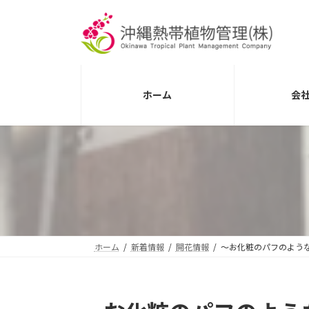
コ
ナ
ン
ビ
テ
ゲ
ン
ー
ツ
シ
へ
ョ
ホーム
会
ス
ン
キ
に
ッ
移
プ
動
ホーム
新着情報
開花情報
～お化粧のパフのよう