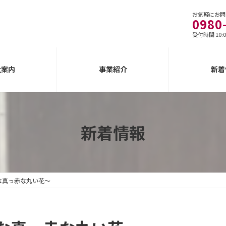
お気軽にお問
0980
受付時間 10:0
社案内
事業紹介
新着
新着情報
な真っ赤な丸い花～