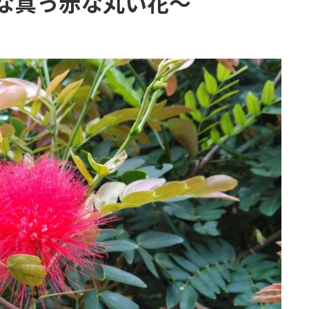
な真っ赤な丸い花～