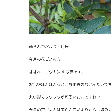
蘭らん花だより４月号
今月の花ごよみ☆
オオベニゴウカン
の写真です。
お化粧ぽんぽんっと、お化粧のパフみたいで
丸い形でフワフワが可愛いお花ですね^^
今月の花ごよみは蘭らん花だよりからお読み