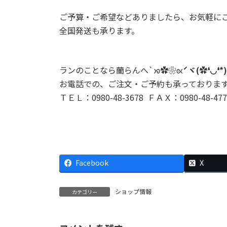
ご予算・ご希望などありましたら、お気軽に
全国発送も承ります。
ランのことなら蘭らんへ`ᘞ
✿
❀ᘡ
ˊヾ(✿❛◡❛*
お電話での、ご注文・ご予約も承っておりま
ＴＥＬ：0980-48-3678 ＦＡＸ：0980-48-477
Facebook
X
ショップ情報
カテゴリー