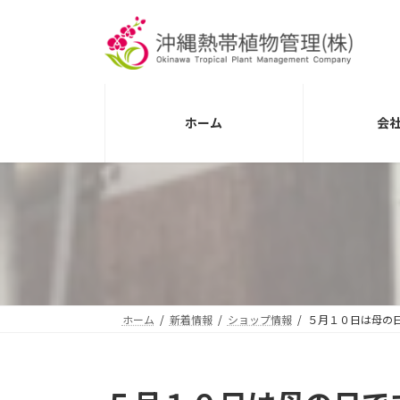
コ
ナ
ン
ビ
テ
ゲ
ン
ー
ツ
シ
へ
ョ
ホーム
会
ス
ン
キ
に
ッ
移
プ
動
ホーム
新着情報
ショップ情報
５月１０日は母の