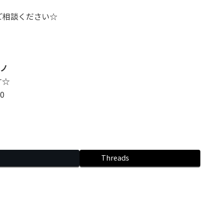
ご相談ください☆
)ノ
す☆
0
Threads