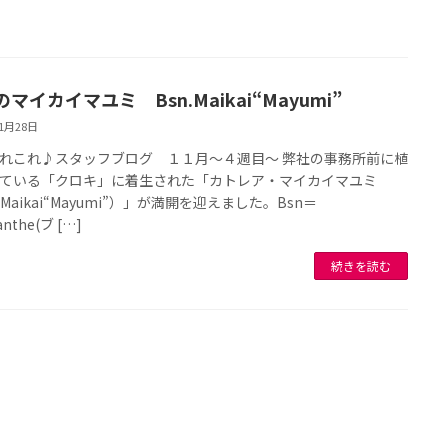
マイカイマユミ Bsn.Maikai“Mayumi”
11月28日
れこれ♪スタッフブログ １１月～４週目～ 弊社の事務所前に植
ている「クロキ」に着生された「カトレア・マイカイマユミ
.Maikai“Mayumi”）」が満開を迎えました。Bsn＝
anthe(ブ […]
続きを読む