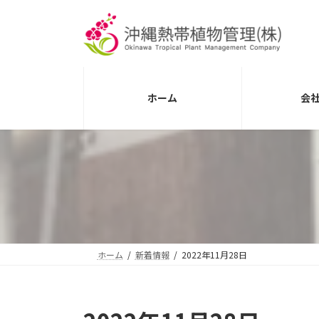
コ
ナ
ン
ビ
テ
ゲ
ン
ー
ツ
シ
へ
ョ
ホーム
会
ス
ン
キ
に
ッ
移
プ
動
ホーム
新着情報
2022年11月28日