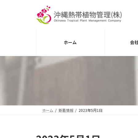
コ
ナ
ン
ビ
テ
ゲ
ン
ー
ツ
シ
へ
ョ
ホーム
会
ス
ン
キ
に
ッ
移
プ
動
ホーム
新着情報
2023年5月1日