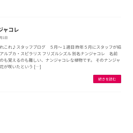
ジャコレ
5月1日
れこれ♪スタッフブログ ５月～１週目 昨年５月にスタッフが紹
アルブカ・スピラリス フリズルシズル 別名ナンジャコレ 名前
のも覚えるのも難しい、ナンジャコレな植物です。 そのナンジャ
花が咲いたという […]
続きを読む