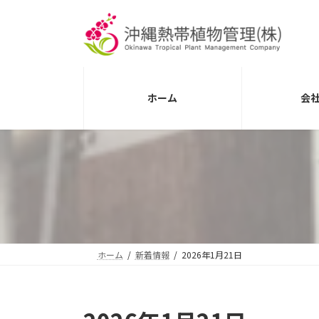
コ
ナ
ン
ビ
テ
ゲ
ン
ー
ツ
シ
へ
ョ
ホーム
会
ス
ン
キ
に
ッ
移
プ
動
ホーム
新着情報
2026年1月21日